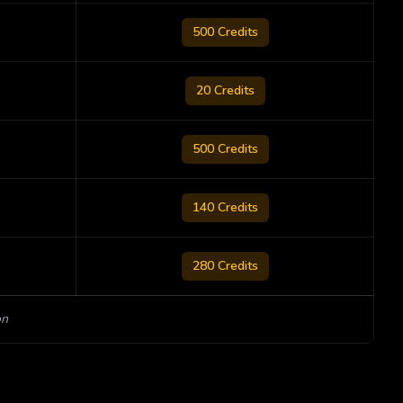
500
Credits
20
Credits
500
Credits
140
Credits
280
Credits
on