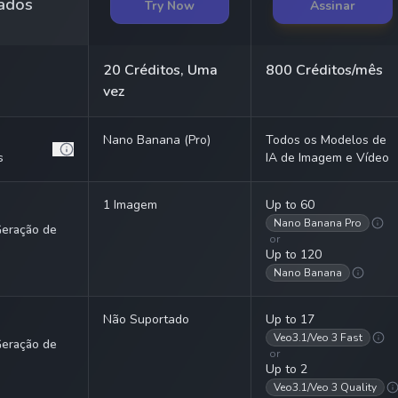
ados
Try Now
Assinar
20 Créditos, Uma
800 Créditos/mês
vez
Nano Banana (Pro)
Todos os Modelos de
s
IA de Imagem e Vídeo
1 Imagem
Up to 60
Nano Banana Pro
Geração de
or
Up to 120
Nano Banana
Não Suportado
Up to 17
Veo3.1/Veo 3 Fast
Geração de
or
Up to 2
Veo3.1/Veo 3 Quality