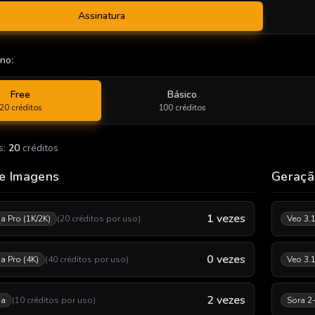
Assinatura
ano
:
Free
Básico
20
créditos
100
créditos
s
:
20
créditos
e Imagens
Geraçã
1
vezes
 Pro (1K/2K)
(
20
créditos por uso
)
Veo 3.
0
vezes
 Pro (4K)
(
40
créditos por uso
)
Veo 3.1
2
vezes
na
(
10
créditos por uso
)
Sora 2