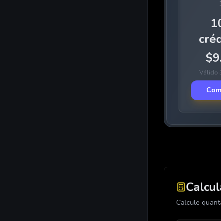
1
créd
$
9
Válido 
Com
Calcul
Calcule quant