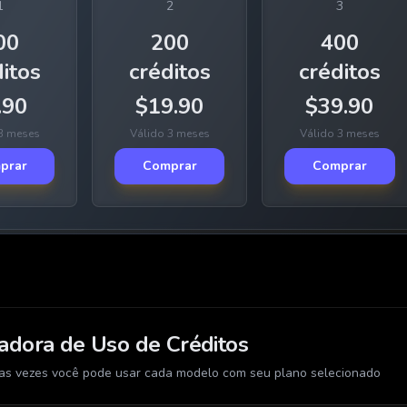
1
2
3
00
200
400
itos
créditos
créditos
.90
$
19.90
$
39.90
3 meses
Válido 3 meses
Válido 3 meses
prar
Comprar
Comprar
adora de Uso de Créditos
as vezes você pode usar cada modelo com seu plano selecionado