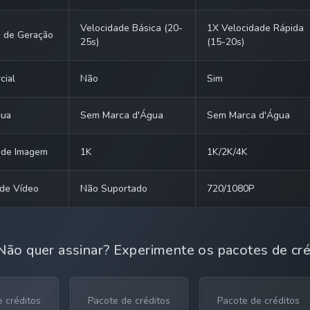
Velocidade Básica (20-
1X Velocidade Rápida
e de Geração
25s)
(15-20s)
cial
Não
Sim
gua
Sem Marca d'Água
Sem Marca d'Água
 de Imagem
1K
1K/2K/4K
 de Vídeo
Não Suportado
720/1080P
Não quer assinar? Experimente os pacotes de cré
 créditos
Pacote de créditos
Pacote de créditos