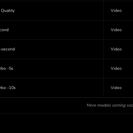
 Quality
Video
econd
Video
0-second
Video
urbo -5s
Video
urbo -10s
Video
More models coming so