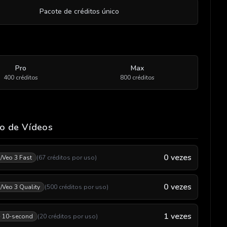
Pacote de créditos único
Pro
Max
400
créditos
800
créditos
o de Vídeos
0
vezes
1/Veo 3 Fast
(
67
créditos por uso
)
0
vezes
/Veo 3 Quality
(
500
créditos por uso
)
1
vezes
- 10-second
(
20
créditos por uso
)