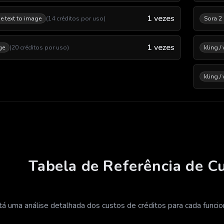
1
vezes
e text to image
(
14
créditos por uso
)
Sora 2
1
vezes
ge
(
20
créditos por uso
)
kling /
kling /
Tabela de Referência de C
á uma análise detalhada dos custos de créditos para cada funcion