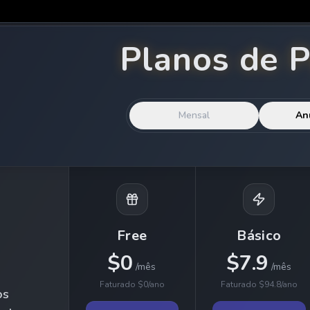
Planos de 
Mensal
An
Free
Básico
$
0
$
7.9
/
mês
/
mês
Faturado
$
0
/
ano
Faturado
$
94.8
/
ano
os