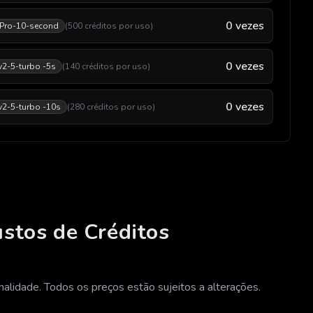
0
vezes
 Pro-10-second
(
500
créditos por uso
)
0
vezes
 v2-5-turbo -5s
(
140
créditos por uso
)
0
vezes
 v2-5-turbo -10s
(
280
créditos por uso
)
ustos de Créditos
alidade. Todos os preços estão sujeitos a alterações.