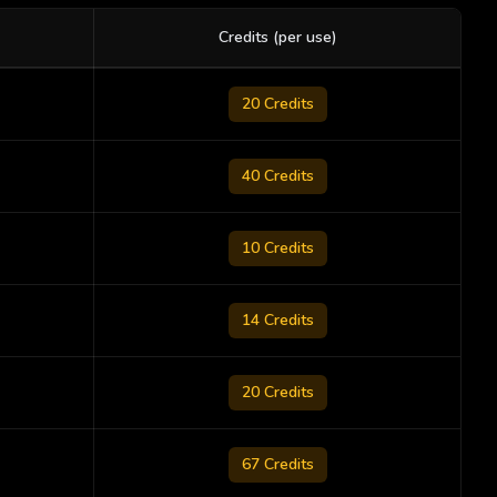
Credits (per use)
20
Credits
40
Credits
10
Credits
14
Credits
20
Credits
67
Credits