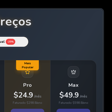
Preços
ual
-
25%
Mais
Popular
Pro
Max
$
24.9
$
49.9
/
mês
/
mês
Faturado
$
298.8
/
ano
Faturado
$
598.8
/
ano