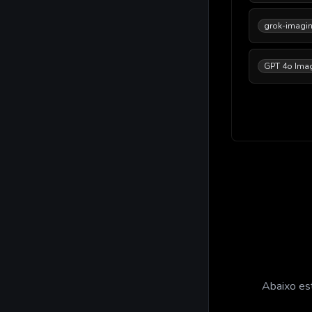
grok-imagin
GPT 4o Ima
Abaixo est