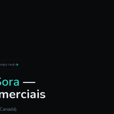
empo real
Sora
—
merciais
Canadá).