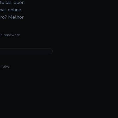
tuitas, open
mas online.
ero? Melhor
 de hardware
native