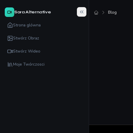
Sora Alternative
Blog
Strona glówna
Stwórz Obraz
Stwórz Wideo
Moje Twórczosci