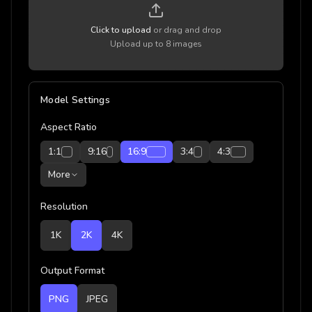
Click to upload
or drag and drop
Upload up to 8 images
Model Settings
Aspect Ratio
1:1
9:16
16:9
3:4
4:3
More
Resolution
1K
2K
4K
Output Format
PNG
JPEG