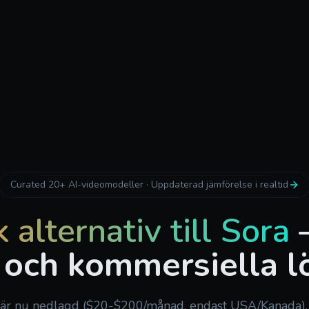
Curated 20+ AI-videomodeller · Uppdaterad jämförelse i realtid
alternativ till Sora
 och kommersiella l
är nu nedlagd ($20-$200/månad, endast USA/Kanada). 