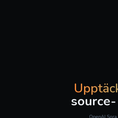
Upptäck 
source-
OpenAI Sora 