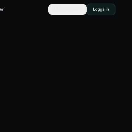
er
🇸🇪
Svenska
Logga in