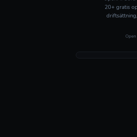
20+ gratis o
driftsättnin
Open s