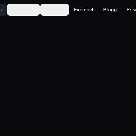
m
Video AI
Bild AI
Exempel
Blogg
Pris