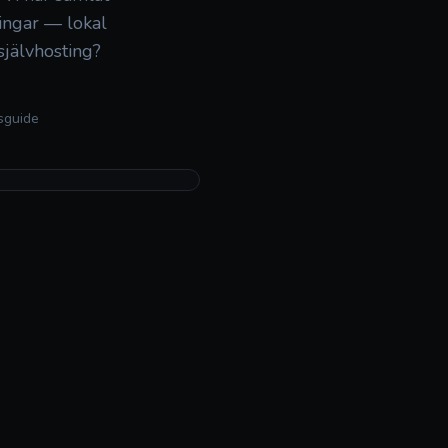
ingar — lokal
självhosting?
vsguide