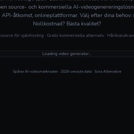
pen source- och kommersiella AI-videogenereringslösn
g, API-åtkomst, onlineplattformar. Välj efter dina behov: 
Nollkostnad? Bästa kvalitet?
ource för självhosting · Gratis kommersiella alternativ · Hårdvarukra
Loading video generator…
Spårar AI-videomarknaden · 2026 senaste data · Sora Alternative