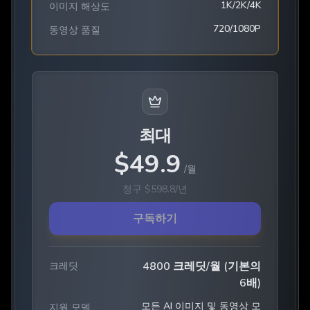
1K/2K/4K
이미지 해상도
720/1080P
동영상 품질
최대
$
49.9
/
월
청구
$
598.8
/
년
구독하기
4800 크레딧/월 (기본의
크레딧
6배)
모든 AI 이미지 및 동영상 모
지원 모델