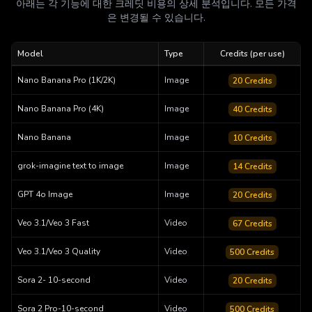
아래는 각 기능에 대한 크레딧 비용의 상세 분석입니다. 모든 가격
은 변경될 수 있습니다.
Model
Type
Credits (per use)
Nano Banana Pro (1K/2K)
Image
20
Credits
Nano Banana Pro (4K)
Image
40
Credits
Nano Banana
Image
10
Credits
grok-imagine text to image
Image
14
Credits
GPT 4o Image
Image
20
Credits
Veo 3.1/Veo 3 Fast
Video
67
Credits
Veo 3.1/Veo 3 Quality
Video
500
Credits
Sora 2- 10-second
Video
20
Credits
Sora 2 Pro-10-second
Video
500
Credits