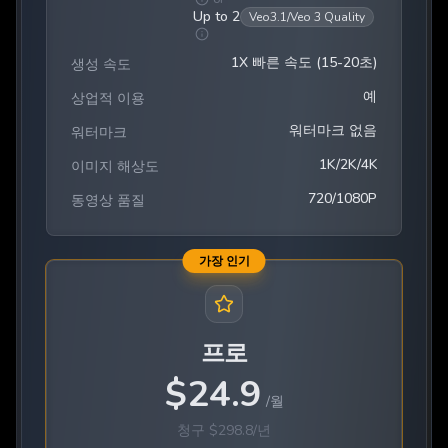
Up to 2
Veo3.1/Veo 3 Quality
1X 빠른 속도 (15-20초)
생성 속도
예
상업적 이용
워터마크 없음
워터마크
1K/2K/4K
이미지 해상도
720/1080P
동영상 품질
가장 인기
프로
$
24.9
/
월
청구
$
298.8
/
년