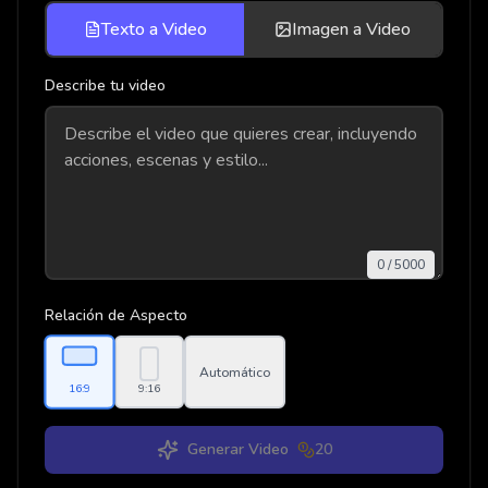
Texto a Video
Imagen a Video
Describe tu video
0
/
5000
Relación de Aspecto
Automático
9:16
16:9
Generar Video
20