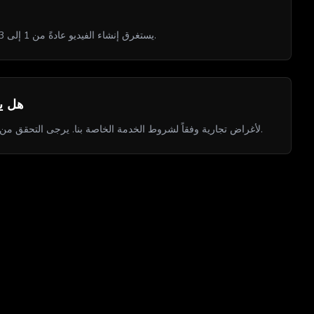
يستغرق إنشاء الفيديو عادةً من 1 إلى 3 دقائق حسب النموذج والمدة والدقة المختارة. قد تستغرق الطلبات الأكثر تعقيداً وقتاً أطول قليلاً.
هل يم
نعم، يمكن استخدام الفيديوهات المُنشأة بـ FastShip لأغراض تجارية وفقاً لشروط الخدمة الخاصة بنا. يرجى التحقق من شروط الترخيص المحددة لخطة اشتراكك.