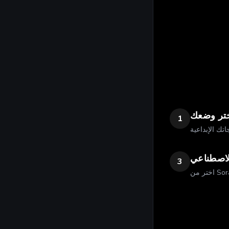
تر وضعك
1
الاصطناعي
3