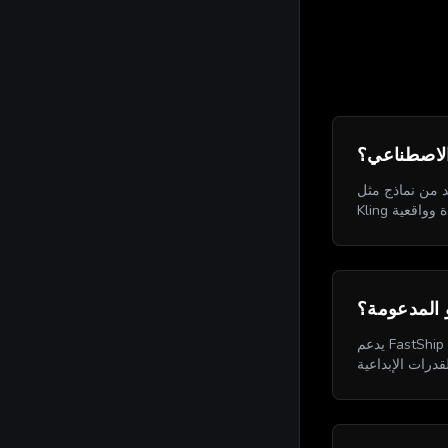
 الاصطناعي؟
Sora 2 و Veo 3 و
و المدعومة؟
يدعم FastShip عدة نماذج فيديو رائدة بالذكاء الاصطناعي بما في ذلك Sora 2 و Sora 2 Pro و Veo 3 و Veo 3.1 و Kling و Seedance 1.5 Pro. يقدم كل نموذج