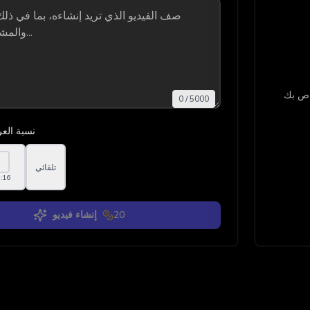
0
/
5000
نسبة العر
تلقائي
:16
20
إنشاء فيديو